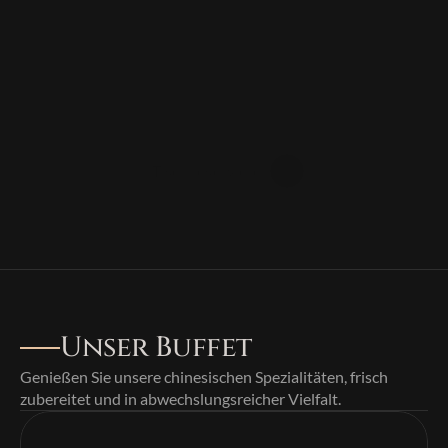
Asiatische
Spezialitäten
im
All-you-can-eat
Buffet
&
à
la
Carte
Tisch reservieren
Speisekarte ansehen
Unser Buffet
Genießen Sie unsere chinesischen Spezialitäten, frisch 
zubereitet und in abwechslungsreicher Vielfalt.