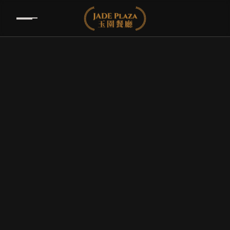
Neueröffnung
Im
Lentia
City
Linz!